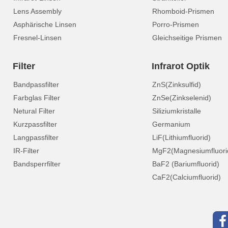
Lens Assembly
Rhomboid-Prismen
Asphärische Linsen
Porro-Prismen
Fresnel-Linsen
Gleichseitige Prismen
Filter
Infrarot Optik
Bandpassfilter
ZnS(Zinksulfid)
Farbglas Filter
ZnSe(Zinkselenid)
Netural Filter
Siliziumkristalle
Kurzpassfilter
Germanium
Langpassfilter
LiF(Lithiumfluorid)
IR-Filter
MgF2(Magnesiumfluori
Bandsperrfilter
BaF2 (Bariumfluorid)
CaF2(Calciumfluorid)