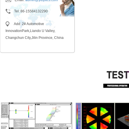
Email:
admin@ytoptics.com
Tel
:
86-15584132290
Add: 2# Automotive
InnovationPark,Liando U Valley,
Changchun City,Jilin Province, China