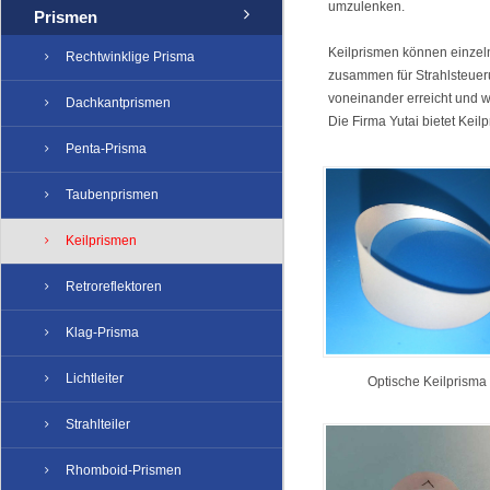
umzulenken.
Prismen
Keilprismen können einzel
Rechtwinklige Prisma
zusammen für Strahlsteue
voneinander erreicht und 
Dachkantprismen
Die Firma Yutai bietet Keil
Penta-Prisma
Taubenprismen
Keilprismen
Retroreflektoren
Klag-Prisma
Lichtleiter
Optische Keilprisma
Strahlteiler
Rhomboid-Prismen