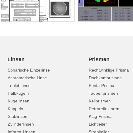
Linsen
Prismen
Sphärische Einzellinse
Rechtwinklige Prisma
Achromatische Linse
Dachkantprismen
Triplet Linse
Penta-Prisma
Halbkugeln
Taubenprismen
Kugellinsen
Keilprismen
Kuppeln
Retroreflektoren
Stablinsen
Klag-Prisma
Zylinderlinsen
Lichtleiter
Infrarot-Linsen
Strahlteiler