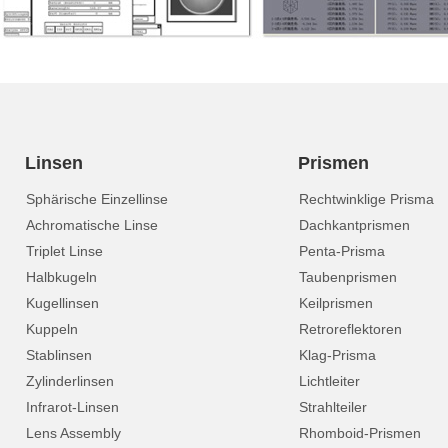
Linsen
Prismen
Sphärische Einzellinse
Rechtwinklige Prisma
Achromatische Linse
Dachkantprismen
Triplet Linse
Penta-Prisma
Halbkugeln
Taubenprismen
Kugellinsen
Keilprismen
Kuppeln
Retroreflektoren
Stablinsen
Klag-Prisma
Zylinderlinsen
Lichtleiter
Infrarot-Linsen
Strahlteiler
Lens Assembly
Rhomboid-Prismen