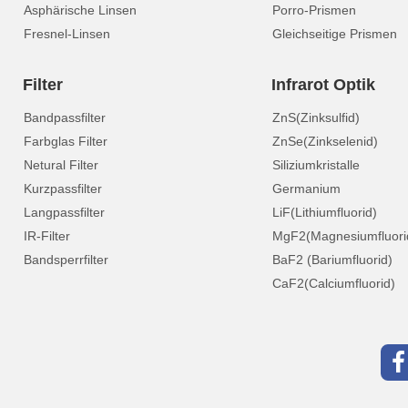
Asphärische Linsen
Porro-Prismen
Fresnel-Linsen
Gleichseitige Prismen
Filter
Infrarot Optik
Bandpassfilter
ZnS(Zinksulfid)
Farbglas Filter
ZnSe(Zinkselenid)
Netural Filter
Siliziumkristalle
Kurzpassfilter
Germanium
Langpassfilter
LiF(Lithiumfluorid)
IR-Filter
MgF2(Magnesiumfluori
Bandsperrfilter
BaF2 (Bariumfluorid)
CaF2(Calciumfluorid)