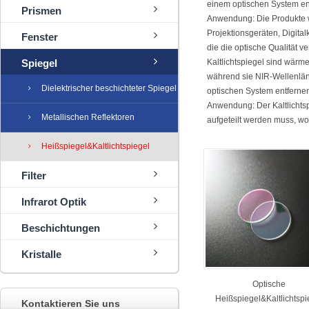
einem optischen System en
Prismen
Anwendung: Die Produkte w
Projektionsgeräten, Digit
Fenster
die die optische Qualität v
Spiegel
Kaltlichtspiegel sind wärme
während sie NIR-Wellenlä
Dielektrischer beschichteter Spiegel
optischen System entfernen
Anwendung: Der Kaltlichts
Metallischen Reflektoren
aufgeteilt werden muss, wob
Heißspiegel&Kaltlichtspiegel
Filter
Infrarot Optik
Beschichtungen
Kristalle
Optische
Heißspiegel&Kaltlichtspi
Kontaktieren Sie uns