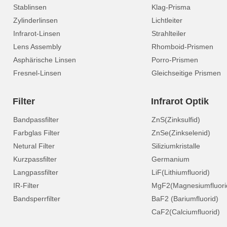
Stablinsen
Klag-Prisma
Zylinderlinsen
Lichtleiter
Infrarot-Linsen
Strahlteiler
Lens Assembly
Rhomboid-Prismen
Asphärische Linsen
Porro-Prismen
Fresnel-Linsen
Gleichseitige Prismen
Filter
Infrarot Optik
Bandpassfilter
ZnS(Zinksulfid)
Farbglas Filter
ZnSe(Zinkselenid)
Netural Filter
Siliziumkristalle
Kurzpassfilter
Germanium
Langpassfilter
LiF(Lithiumfluorid)
IR-Filter
MgF2(Magnesiumfluori
Bandsperrfilter
BaF2 (Bariumfluorid)
CaF2(Calciumfluorid)