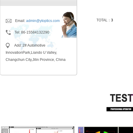
TOTAL：
3
Email:
admin@ytoptics.com
Tel
:
86-15584132290
Add: 2# Automotive
InnovationPark,Liando U Valley,
Changchun City,Jilin Province, China