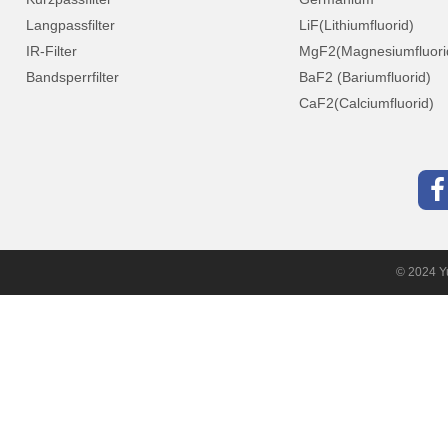
Langpassfilter
LiF(Lithiumfluorid)
IR-Filter
MgF2(Magnesiumfluori
Bandsperrfilter
BaF2 (Bariumfluorid)
CaF2(Calciumfluorid)
© 2024 Yu