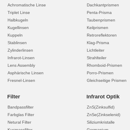
Achromatische Linse
Dachkantprismen
Triplet Linse
Penta-Prisma
Halbkugeln
Taubenprismen
Kugellinsen
Keilprismen
Kuppeln
Retroreflektoren
Stablinsen
Klag-Prisma
Zylinderlinsen
Lichtleiter
Infrarot-Linsen
Strahlteiler
Lens Assembly
Rhomboid-Prismen
Asphärische Linsen
Porro-Prismen
Fresnel-Linsen
Gleichseitige Prismen
Filter
Infrarot Optik
Bandpassfilter
ZnS(Zinksulfid)
Farbglas Filter
ZnSe(Zinkselenid)
Netural Filter
Siliziumkristalle
Kurzpassfilter
Germanium