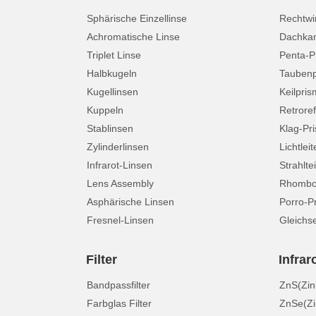
Sphärische Einzellinse
Rechtwi
Achromatische Linse
Dachkan
Triplet Linse
Penta-P
Halbkugeln
Tauben
Kugellinsen
Keilpri
Kuppeln
Retroref
Stablinsen
Klag-Pr
Zylinderlinsen
Lichtleit
Infrarot-Linsen
Strahltei
Lens Assembly
Rhombo
Asphärische Linsen
Porro-P
Fresnel-Linsen
Gleichse
Filter
Infrar
Bandpassfilter
ZnS(Zink
Farbglas Filter
ZnSe(Zi