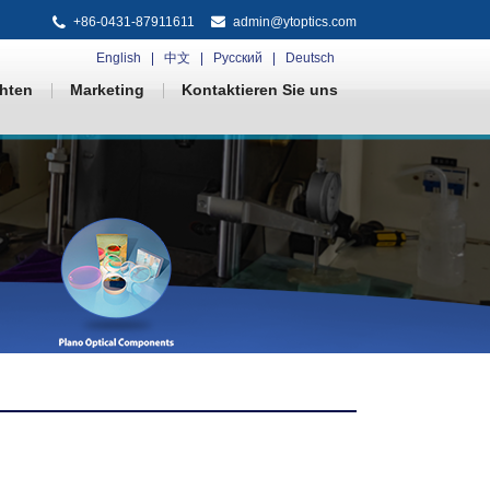
+86-0431-87911611
admin@ytoptics.com
English
中文
Русский
Deutsch
hten
Marketing
Kontaktieren Sie uns