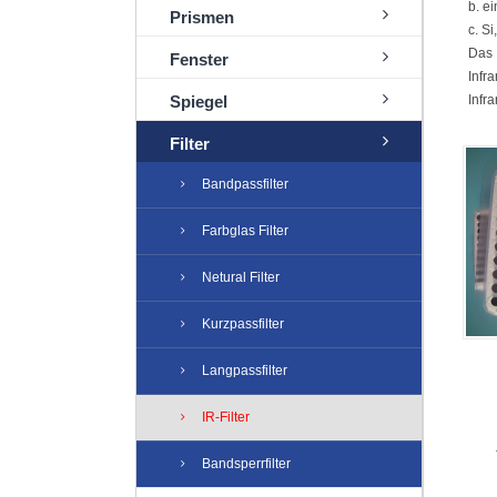
b. ei
Prismen
c. S
Das 
Fenster
Infr
Spiegel
Infr
Filter
Bandpassfilter
Farbglas Filter
Netural Filter
Kurzpassfilter
Langpassfilter
IR-Filter
Bandsperrfilter