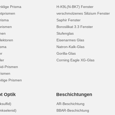
nklige Prisma
H-K9L(N-BK7) Fenster
tprismen
verschmolzenes Silizium Fenster
risma
Saphir Fenster
prismen
Borosilikat 3.3 Fenster
smen
Stufenglas
lektoren
Eisenarmes Glas
isma
Natron-Kalk-Glas
er
Gorilla-Glas
ler
Corning Eagle XG-Glas
id-Prismen
rismen
itige Prismen
ot Optik
Beschichtungen
sulfid)
AR-Beschichtung
nkselenid)
BBAR-Beschichtung