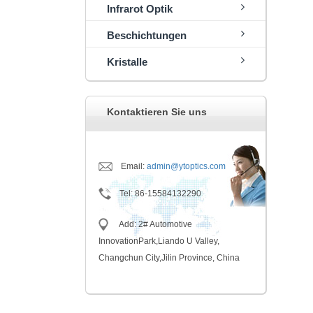
Infrarot Optik
Beschichtungen
Kristalle
Kontaktieren Sie uns
Email:
admin@ytoptics.com
Tel
:
86-15584132290
Add: 2# Automotive
InnovationPark,Liando U Valley,
Changchun City,Jilin Province, China