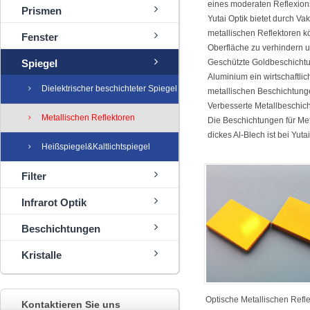
eines moderaten Reflexions
Prismen
Yutai Optik bietet durch V
metallischen Reflektoren k
Fenster
Oberfläche zu verhindern u
Spiegel
Geschützte Goldbeschichtun
Aluminium ein wirtschaftlic
Dielektrischer beschichteter Spiegel
metallischen Beschichtunge
Verbesserte Metallbeschich
Metallischen Reflektoren
Die Beschichtungen für M
dickes Al-Blech ist bei Yu
Heißspiegel&Kaltlichtspiegel
Filter
Infrarot Optik
Beschichtungen
Kristalle
Optische Metallischen Refl
Kontaktieren Sie uns