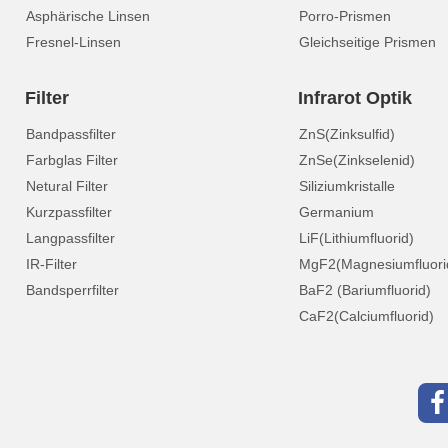
Asphärische Linsen
Porro-Prismen
Fresnel-Linsen
Gleichseitige Prismen
Filter
Infrarot Optik
Bandpassfilter
ZnS(Zinksulfid)
Farbglas Filter
ZnSe(Zinkselenid)
Netural Filter
Siliziumkristalle
Kurzpassfilter
Germanium
Langpassfilter
LiF(Lithiumfluorid)
IR-Filter
MgF2(Magnesiumfluori
Bandsperrfilter
BaF2 (Bariumfluorid)
CaF2(Calciumfluorid)