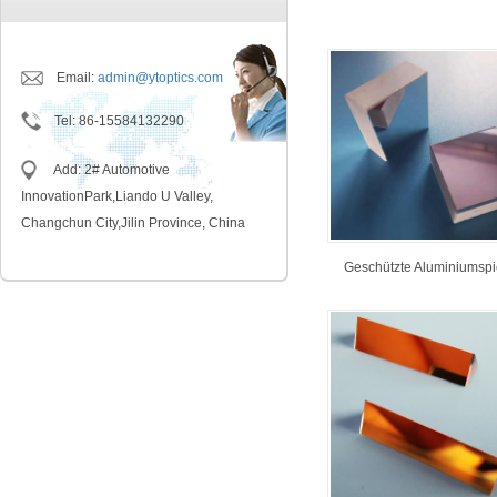
Email:
admin@ytoptics.com
Tel
:
86-15584132290
Add: 2# Automotive
InnovationPark,Liando U Valley,
Changchun City,Jilin Province, China
Geschützte Aluminiumspi