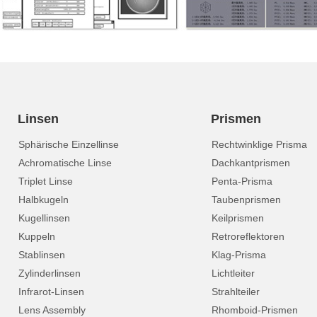
Linsen
Prismen
Sphärische Einzellinse
Rechtwinklige Prisma
Achromatische Linse
Dachkantprismen
Triplet Linse
Penta-Prisma
Halbkugeln
Taubenprismen
Kugellinsen
Keilprismen
Kuppeln
Retroreflektoren
Stablinsen
Klag-Prisma
Zylinderlinsen
Lichtleiter
Infrarot-Linsen
Strahlteiler
Lens Assembly
Rhomboid-Prismen