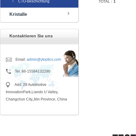
CTO-Beschichtung
TOTAL：
1
Kristalle
Kontaktieren Sie uns
Email:
admin@ytoptics.com
Tel
:
86-15584132290
Add: 2# Automotive
InnovationPark,Liando U Valley,
Changchun City,Jilin Province, China