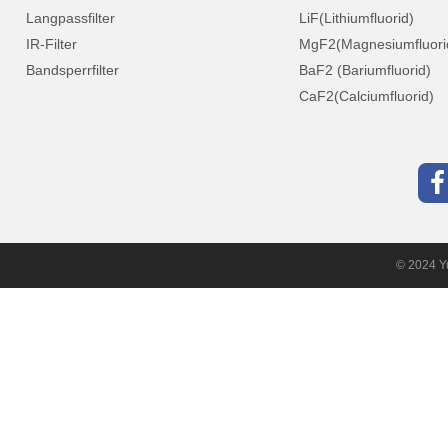
Langpassfilter
LiF(Lithiumfluorid)
IR-Filter
MgF2(Magnesiumfluori
Bandsperrfilter
BaF2 (Bariumfluorid)
CaF2(Calciumfluorid)
© 2024 Yu