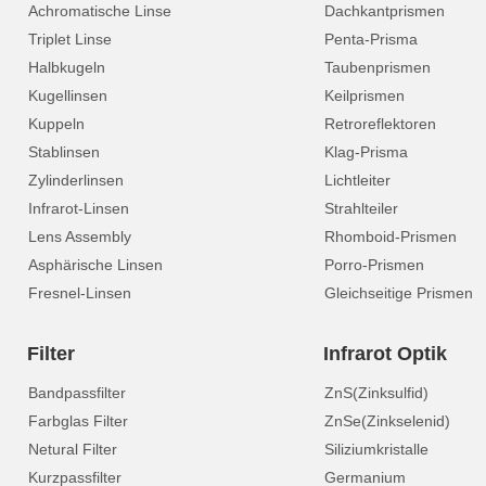
Achromatische Linse
Dachkantprismen
Triplet Linse
Penta-Prisma
Halbkugeln
Taubenprismen
Kugellinsen
Keilprismen
Kuppeln
Retroreflektoren
Stablinsen
Klag-Prisma
Zylinderlinsen
Lichtleiter
Infrarot-Linsen
Strahlteiler
Lens Assembly
Rhomboid-Prismen
Asphärische Linsen
Porro-Prismen
Fresnel-Linsen
Gleichseitige Prismen
Filter
Infrarot Optik
Bandpassfilter
ZnS(Zinksulfid)
Farbglas Filter
ZnSe(Zinkselenid)
Netural Filter
Siliziumkristalle
Kurzpassfilter
Germanium