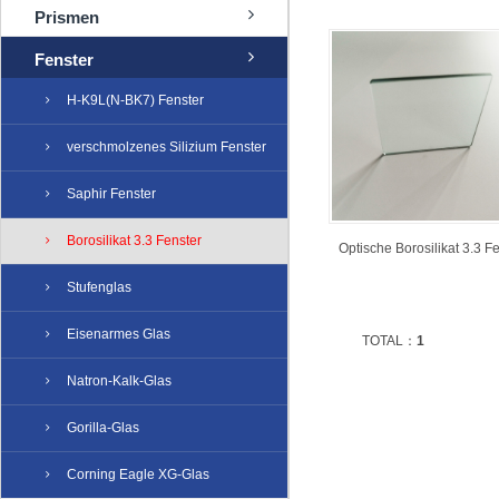
Prismen
Fenster
H-K9L(N-BK7) Fenster
verschmolzenes Silizium Fenster
Saphir Fenster
Borosilikat 3.3 Fenster
Optische Borosilikat 3.3 F
Stufenglas
Eisenarmes Glas
TOTAL：
1
Natron-Kalk-Glas
Gorilla-Glas
Corning Eagle XG-Glas