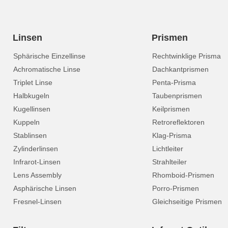
Linsen
Prismen
Sphärische Einzellinse
Rechtwinklige Prisma
Achromatische Linse
Dachkantprismen
Triplet Linse
Penta-Prisma
Halbkugeln
Taubenprismen
Kugellinsen
Keilprismen
Kuppeln
Retroreflektoren
Stablinsen
Klag-Prisma
Zylinderlinsen
Lichtleiter
Infrarot-Linsen
Strahlteiler
Lens Assembly
Rhomboid-Prismen
Asphärische Linsen
Porro-Prismen
Fresnel-Linsen
Gleichseitige Prismen