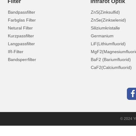
Filter
Infrarot Optik
Bandpassfilter
ZnS(Zinksulfid)
Farbglas Filter
ZnSe(Zinkselenid)
Netural Filter
Siliziumkristalle
Kurzpassfilter
Germanium
Langpassfilter
LiF(Lithiumfluorid)
IR-Filter
MgF2(Magnesiumfluori
Bandsperrfilter
BaF2 (Bariumfluorid)
CaF2(Calciumfluorid)
© 2024 Yu