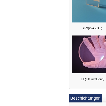
ZnS(Zinksulfid)
LiF(Lithiumfluorid)
Beschichtungen