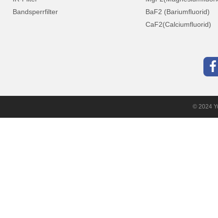
Bandsperrfilter
BaF2 (Bariumfluorid)
CaF2(Calciumfluorid)
© 2024 Yu