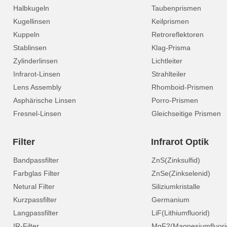
Halbkugeln
Taubenprismen
Kugellinsen
Keilprismen
Kuppeln
Retroreflektoren
Stablinsen
Klag-Prisma
Zylinderlinsen
Lichtleiter
Infrarot-Linsen
Strahlteiler
Lens Assembly
Rhomboid-Prismen
Asphärische Linsen
Porro-Prismen
Fresnel-Linsen
Gleichseitige Prismen
Filter
Infrarot Optik
Bandpassfilter
ZnS(Zinksulfid)
Farbglas Filter
ZnSe(Zinkselenid)
Netural Filter
Siliziumkristalle
Kurzpassfilter
Germanium
Langpassfilter
LiF(Lithiumfluorid)
IR-Filter
MgF2(Magnesiumfluori