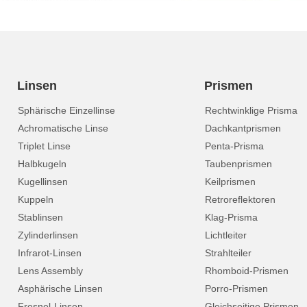
Linsen
Prismen
Sphärische Einzellinse
Rechtwinklige Prisma
Achromatische Linse
Dachkantprismen
Triplet Linse
Penta-Prisma
Halbkugeln
Taubenprismen
Kugellinsen
Keilprismen
Kuppeln
Retroreflektoren
Stablinsen
Klag-Prisma
Zylinderlinsen
Lichtleiter
Infrarot-Linsen
Strahlteiler
Lens Assembly
Rhomboid-Prismen
Asphärische Linsen
Porro-Prismen
Fresnel-Linsen
Gleichseitige Prismen