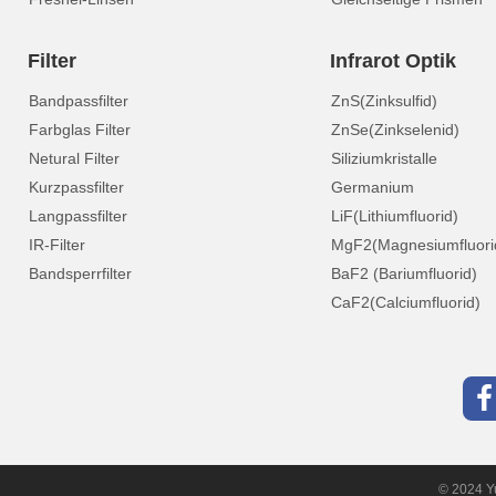
Filter
Infrarot Optik
Bandpassfilter
ZnS(Zinksulfid)
Farbglas Filter
ZnSe(Zinkselenid)
Netural Filter
Siliziumkristalle
Kurzpassfilter
Germanium
Langpassfilter
LiF(Lithiumfluorid)
IR-Filter
MgF2(Magnesiumfluori
Bandsperrfilter
BaF2 (Bariumfluorid)
CaF2(Calciumfluorid)
© 2024 Yu