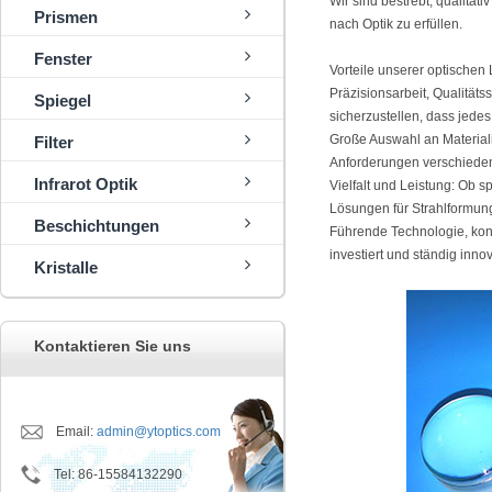
Wir sind bestrebt, qualitat
Prismen
nach Optik zu erfüllen.
Fenster
Vorteile unserer optischen 
Präzisionsarbeit, Qualitäts
Spiegel
sicherzustellen, dass jede
Große Auswahl an Materialie
Filter
Anforderungen verschiede
Infrarot Optik
Vielfalt und Leistung: Ob 
Lösungen für Strahlformun
Beschichtungen
Führende Technologie, kont
investiert und ständig inn
Kristalle
Kontaktieren Sie uns
Email:
admin@ytoptics.com
Tel
:
86-15584132290