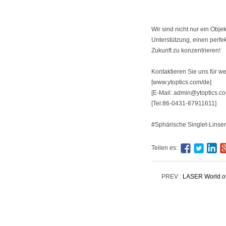
Wir sind nicht nur ein Obje
Unterstützung, einen perfe
Zukunft zu konzentrieren!
Kontaktieren Sie uns für we
[www.ytoptics.com/de]
[E-Mail: admin@ytoptics.c
[Tel:86-0431-87911611]
#Sphärische Singlet-Linsen
Teilen es:
PREV :
LASER World 