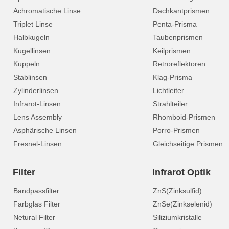
Achromatische Linse
Dachkantprismen
Triplet Linse
Penta-Prisma
Halbkugeln
Taubenprismen
Kugellinsen
Keilprismen
Kuppeln
Retroreflektoren
Stablinsen
Klag-Prisma
Zylinderlinsen
Lichtleiter
Infrarot-Linsen
Strahlteiler
Lens Assembly
Rhomboid-Prismen
Asphärische Linsen
Porro-Prismen
Fresnel-Linsen
Gleichseitige Prismen
Filter
Infrarot Optik
Bandpassfilter
ZnS(Zinksulfid)
Farbglas Filter
ZnSe(Zinkselenid)
Netural Filter
Siliziumkristalle