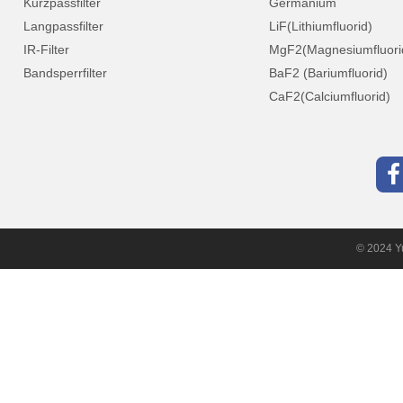
Kurzpassfilter
Germanium
Langpassfilter
LiF(Lithiumfluorid)
IR-Filter
MgF2(Magnesiumfluori
Bandsperrfilter
BaF2 (Bariumfluorid)
CaF2(Calciumfluorid)
© 2024 Yu