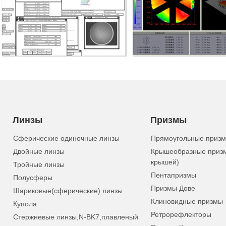
Линзы
Призмы
Сферические одиночные линзы
Прямоугольные приз
Двойные линзы
Крышеобразные приз
крышей)
Тройные линзы
Пентапризмы
Полусферы
Призмы Дове
Шариковые(сферические) линзы
Клиновидные призмы
Купола
Ретрорефлекторы
Стержневые линзы,N-BK7,плавленый