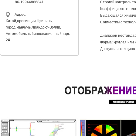
86-19944866841
Строгий контроль т
Коэффициент теплов
Адрес:
Выдающаяся химиче
Китай,провинция
Цзилинь,
Совместим с технол
город Чанчунь,
Лиандо-У-Вэлли,
Автомобильный
инновационныйпарк
Диапазон нестандар
2#
Форма: круглая или 
Доступная толщина:0.5