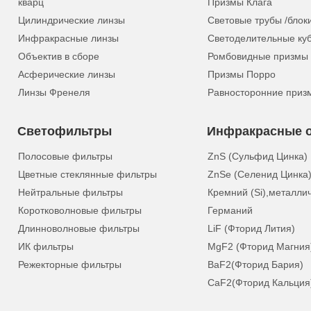
кварц
Призмы Клага
Цилиндрические линзы
Световые трубы /блок
Инфракрасные линзы
Светоделительные ку
Объектив в сборе
Ромбовидные призмы
Асферические линзы
Призмы Порро
Линзы Френеля
Равносторонние приз
Светофильтры
Инфракрасные о
Полосовые фильтры
ZnS (Сульфид Цинка)
Цветные стеклянные фильтры
ZnSe (Селенид Цинка
Нейтральные фильтры
Кремний (Si),металли
Коротковолновые фильтры
Германий
Длинноволновые фильтры
LiF (Фторид Лития)
ИК фильтры
MgF2 (Фторид Магния
Режекторные фильтры
BaF2(Фторид Бария)
CaF2(Фторид Кальция