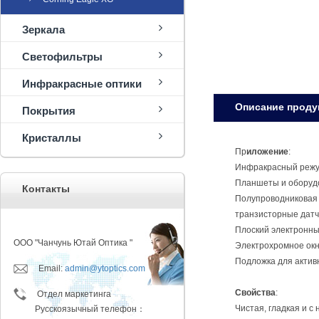
Зеркала
Светофильтры
Инфракрасные оптики
Oписание проду
Покрытия
Кристаллы
Пр
иложение
:
Инфракрасный режу
Планшеты и оборуд
Контакты
Полупроводниковая 
транзисторные датч
Плоский электронны
ООО "Чанчунь Ютай Оптика "
Электрохромное окн
Подложка для активн
Email:
admin@ytoptics.com
Свойства
:
Отдел маркетинга
Чистая, гладкая и 
Русскоязычный телефон：