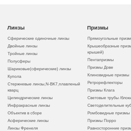
Линзы
Призмы
Сферические одиночные линзы
Прямоугольные приз
Двойные линзы
Крышеобразные приз
крышей)
Тройные линзы
Пентапризмы
Полусферы
Призмы Дове
Шариковые(сферические) линзы
Клиновидные призмы
Купола
Ретрорефлекторы
Стержневые линзы,N-BK7,плавленый
кварц
Призмы Клага
Цилиндрические линзы
Световые трубы /блок
Инфракрасные линзы
Светоделительные ку
Объектив в сборе
Ромбовидные призмы
Асферические линзы
Призмы Порро
Линзы Френеля
Равносторонние приз