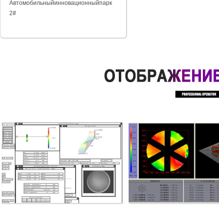
Автомобильный
инновационныйпарк
2#