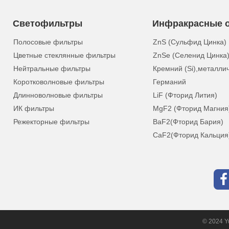
Светофильтры
Инфракрасные о
Полосовые фильтры
ZnS (Сульфид Цинка)
Цветные стеклянные фильтры
ZnSe (Селенид Цинка
Нейтральные фильтры
Кремний (Si),металли
Коротковолновые фильтры
Германий
Длинноволновые фильтры
LiF (Фторид Лития)
ИК фильтры
MgF2 (Фторид Магния
Режекторные фильтры
BaF2(Фторид Бария)
CaF2(Фторид Кальция
© 2024 Yu