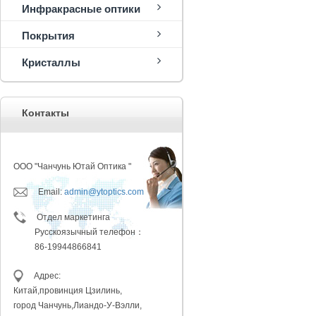
Инфракрасные оптики
Покрытия
Кристаллы
Контакты
ООО "Чанчунь Ютай Оптика "
Email:
admin@ytoptics.com
Отдел маркетинга
Русскоязычный телефон：
86-19944866841
Адрес:
Китай,провинция
Цзилинь,
город Чанчунь,
Лиандо-У-Вэлли,