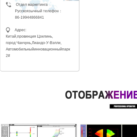
Отдел маркетинга
Русскоязычный телефон：
86-19944866841
Адрес:
Китай,провинция
Цзилинь,
город Чанчунь,
Лиандо-У-Вэлли,
Автомобильный
инновационныйпарк
2#