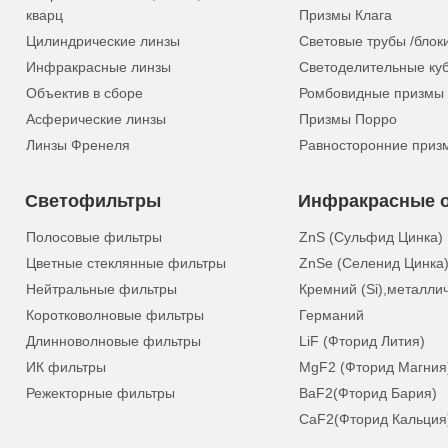
кварц
Призмы Клага
Цилиндрические линзы
Световые трубы /блок
Инфракрасные линзы
Светоделительные ку
Объектив в сборе
Ромбовидные призмы
Асферические линзы
Призмы Порро
Линзы Френеля
Равносторонние приз
Светофильтры
Инфракрасные о
Полосовые фильтры
ZnS (Сульфид Цинка)
Цветные стеклянные фильтры
ZnSe (Селенид Цинка
Нейтральные фильтры
Кремний (Si),металли
Коротковолновые фильтры
Германий
Длинноволновые фильтры
LiF (Фторид Лития)
ИК фильтры
MgF2 (Фторид Магния
Режекторные фильтры
BaF2(Фторид Бария)
CaF2(Фторид Кальция