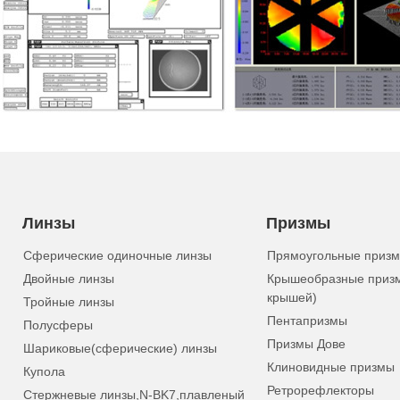
Линзы
Призмы
Сферические одиночные линзы
Прямоугольные приз
Двойные линзы
Крышеобразные приз
крышей)
Тройные линзы
Пентапризмы
Полусферы
Призмы Дове
Шариковые(сферические) линзы
Клиновидные призмы
Купола
Ретрорефлекторы
Стержневые линзы,N-BK7,плавленый