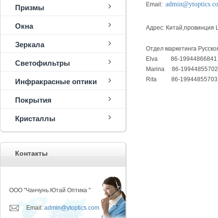
admin@
y
t
op
tics.
Email:
Призмы
Окна
Адрес:
Китай,провинция 
Зеркала
Отдел маркетинга Русск
Elva 86-19944866841
Светофильтры
Marina 86-19944855702
Rita 86-19944855703
Инфракрасные оптики
Покрытия
Кристаллы
Контакты
ООО "Чанчунь Ютай Оптика "
Email:
admin@ytoptics.com