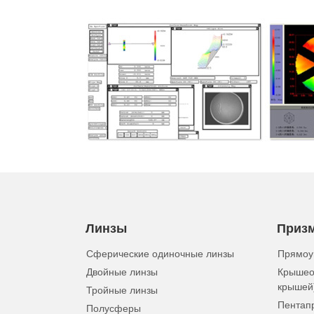
Линзы
Приз
Сферические одиночные линзы
Прямоу
Двойные линзы
Крышео
крышей
Тройные линзы
Пентап
Полусферы