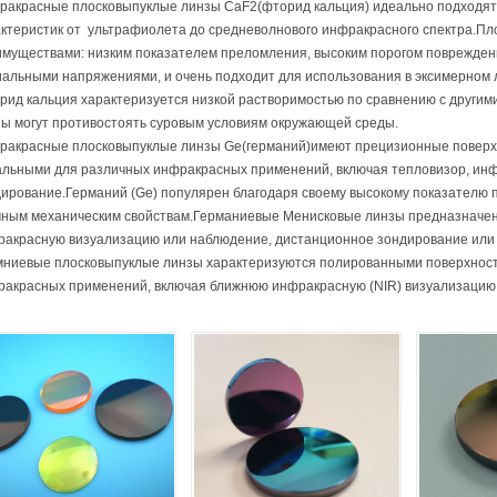
ракрасные плосковыпуклые линзы CaF2(фторид кальция) идеально подходят
ктеристик от ультрафиолета до средневолнового инфракрасного спектра.П
муществами: низким показателем преломления, высоким порогом поврежден
альными напряжениями, и очень подходит для использования в эксимерном л
рид кальция характеризуется низкой растворимостью по сравнению с друг
ы могут противостоять суровым условиям окружающей среды.
ракрасные плосковыпуклые линзы Ge(германий)имеют прецизионные поверхн
льными для различных инфракрасных применений, включая тепловизор, ин
ирование.Германий (Ge) популярен благодаря своему высокому показателю 
чным механическим свойствам.Германиевые Менисковые линзы предназначе
ракрасную визуализацию или наблюдение, дистанционное зондирование или
ниевые плосковыпуклые линзы характеризуются полированными поверхност
акрасных применений, включая ближнюю инфракрасную (NIR) визуализацию