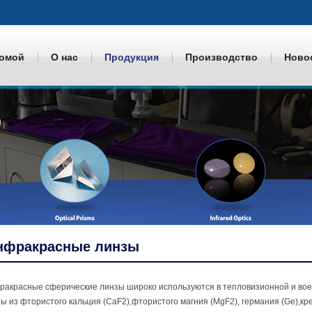
омой
О нас
Продукция
Производство
Ново
нфракрасные линзы
акрасные сферические линзы широко используются в тепловизионной и вое
ы из фтористого кальция (CaF2),фтористого магния (MgF2), германия (Ge),кре