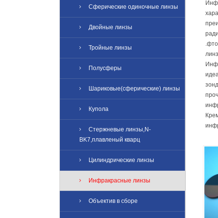
Инф
Сферические одиночные линзы
хара
преи
Двойные линзы
ради
.фто
Тройные линзы
линз
Инф
Полусферы
идеа
зонд
Шариковые(сферические) линзы
про
инф
Купола
Крем
инфр
Стержневые линзы,N-
BK7,плавленый кварц
Цилиндрические линзы
Инфракрасные линзы
Объектив в сборе