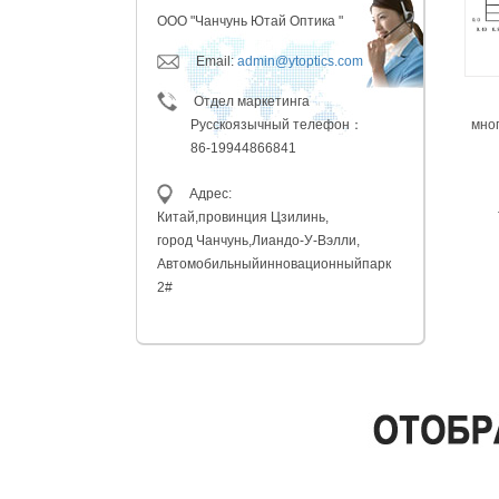
ООО "Чанчунь Ютай Оптика "
Email:
admin@ytoptics.com
Отдел маркетинга
Русскоязычный телефон：
мно
86-19944866841
Адрес:
Китай,провинция
Цзилинь,
город Чанчунь,
Лиандо-У-Вэлли,
Автомобильный
инновационныйпарк
2#