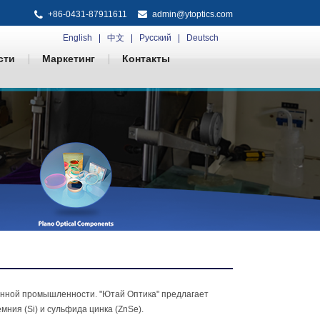
+86-0431-87911611
admin@ytoptics.com
English
中文
Русский
Deutsch
сти
Маркетинг
Контакты
нной промышленности. "Ютай Оптика" предлагает
мния (Si) и сульфида цинка (ZnSe).