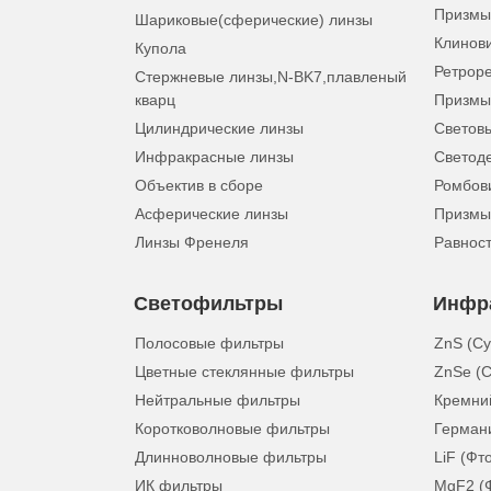
Призмы
Шариковые(сферические) линзы
Клинов
Купола
Ретрор
Стержневые линзы,N-BK7,плавленый
кварц
Призмы
Цилиндрические линзы
Световы
Инфракрасные линзы
Светод
Объектив в сборе
Ромбов
Асферические линзы
Призмы
Линзы Френеля
Равнос
Светофильтры
Инфр
Полосовые фильтры
ZnS (С
Цветные стеклянные фильтры
ZnSe (С
Нейтральные фильтры
Кремний
Коротковолновые фильтры
Герман
Длинноволновые фильтры
LiF (Фт
ИК фильтры
MgF2 (