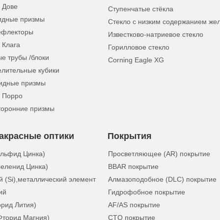
 Дове
Ступенчатые стёкла
идные призмы
Стекло с низким содержанием же
ефлекторы
Известково-натриевое стекло
 Клага
Горилловое стекло
е трубы /блоки
Corning Eagle XG
елительные кубики
идные призмы
 Порро
торонние призмы
акрасные оптики
Покрытия
ульфид Цинка)
Просветляющее (AR) покрытие
еленид Цинка)
BBAR покрытие
 (Si),металлический элемент
Алмазоподобное (DLC) покрытие
ий
Гидрофобное покрытие
орид Лития)
AF/AS покрытие
Фторид Магния)
CTO покрытие