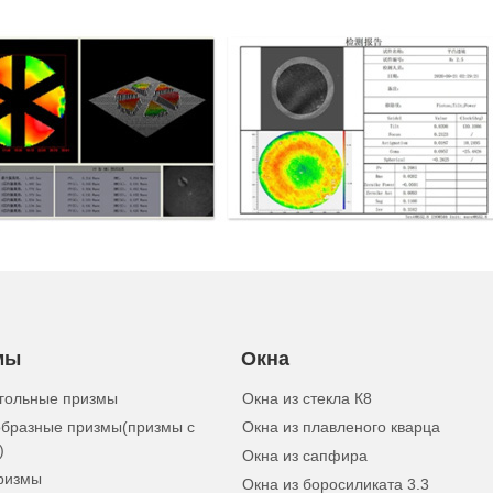
мы
Окна
гольные призмы
Окна из стекла К8
бразные призмы(призмы с
Окна из плавленого кварца
)
Окна из сапфира
ризмы
Окна из боросиликата 3.3