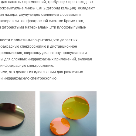
 для сложных применений, требующих превосходных
лосковыпуклые линзы CaF2(фторид кальция) обладают
ия лазера, двулучепреломлением с осевыми и
азере или в инфракрасной системе.Кроме того,
ими фтористыми материалами.Эти плосковыпуклые
ости с алмазным покрытием, что делает их
фракрасную спектроскопию и дистанционное
преломления, широкому диапазону пропускания и
ны для сложных инфракрасных применений, включая
 инфракрасную спектроскопию.
ями, что делает их идеальными для различных
 и инфракрасную спектроскопию.