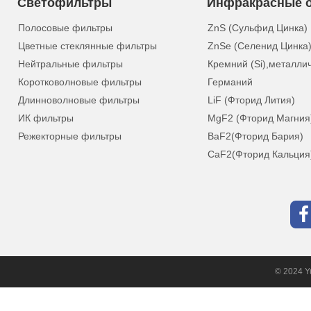
Светофильтры
Инфракрасные о
Полосовые фильтры
ZnS (Сульфид Цинка)
Цветные стеклянные фильтры
ZnSe (Селенид Цинка
Нейтральные фильтры
Кремний (Si),металли
Коротковолновые фильтры
Германий
Длинноволновые фильтры
LiF (Фторид Лития)
ИК фильтры
MgF2 (Фторид Магния
Режекторные фильтры
BaF2(Фторид Бария)
CaF2(Фторид Кальция
© 2024 Yu