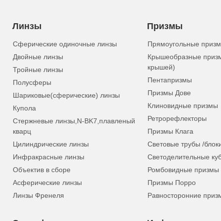
Линзы
Призмы
Сферические одиночные линзы
Прямоугольные приз
Двойные линзы
Крышеобразные приз
крышей)
Тройные линзы
Пентапризмы
Полусферы
Призмы Дове
Шариковые(сферические) линзы
Клиновидные призмы
Купола
Ретрорефлекторы
Стержневые линзы,N-BK7,плавленый
кварц
Призмы Клага
Цилиндрические линзы
Световые трубы /блок
Инфракрасные линзы
Светоделительные ку
Объектив в сборе
Ромбовидные призмы
Асферические линзы
Призмы Порро
Линзы Френеля
Равносторонние приз