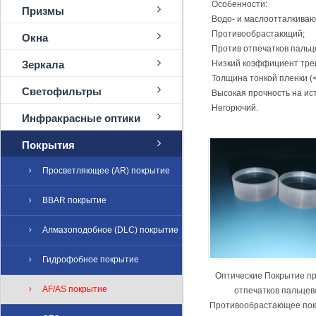
Особенности:
Призмы
Водо- и маслоотталкиваю
Противообрастающий;
Окна
Против отпечатков пальц
Зеркала
Низкий коэффициент тре
Толщина тонкой пленки (<
Светофильтры
Высокая прочность на ис
Негорючий.
Инфракрасные оптики
Покрытия
Просветляющее (AR) покрытие
BBAR покрытие
Алмазоподобное (DLC) покрытие
Гидрофобное покрытие
Оптические Покрытие п
AF/AS покрытие
отпечатков пальцев
Противообрастающее по