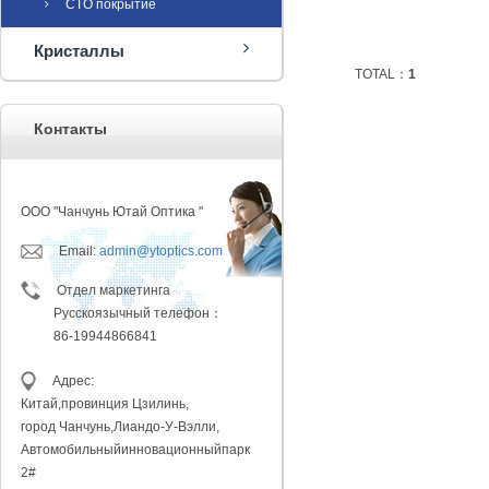
CTO покрытие
Кристаллы
TOTAL：
1
Контакты
ООО "Чанчунь Ютай Оптика "
Email:
admin@ytoptics.com
Отдел маркетинга
Русскоязычный телефон：
86-19944866841
Адрес:
Китай,провинция
Цзилинь,
город Чанчунь,
Лиандо-У-Вэлли,
Автомобильный
инновационныйпарк
2#