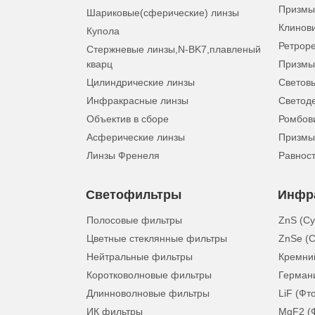
Призмы
Шариковые(сферические) линзы
Клинов
Купола
Ретрор
Стержневые линзы,N-BK7,плавленый
кварц
Призмы
Цилиндрические линзы
Световы
Инфракрасные линзы
Светод
Объектив в сборе
Ромбов
Асферические линзы
Призмы
Линзы Френеля
Равнос
Светофильтры
Инфр
Полосовые фильтры
ZnS (С
Цветные стеклянные фильтры
ZnSe (С
Нейтральные фильтры
Кремний
Коротковолновые фильтры
Герман
Длинноволновые фильтры
LiF (Фт
ИК фильтры
MgF2 (