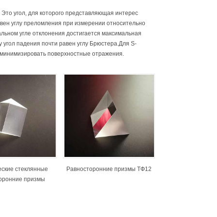
Это угол, для которого представляющая интерес
авен углу преломления при измерении относительно
льном угле отклонения достигается максимальная
 угол падения почти равен углу Брюстера.Для S-
 минимизировать поверхностные отражения.
еские стеклянные
Равносторонние призмы ТФ12
оронние призмы