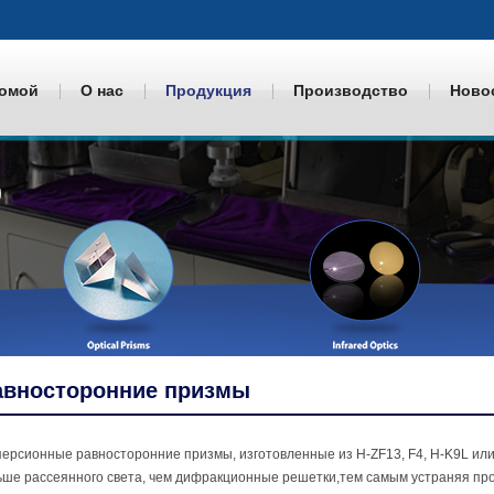
омой
О нас
Продукция
Производство
Ново
авносторонние призмы
ерсионные равносторонние призмы, изготовленные из H-ZF13, F4, H-K9L ил
ше рассеянного света, чем дифракционные решетки,тем самым устраняя про