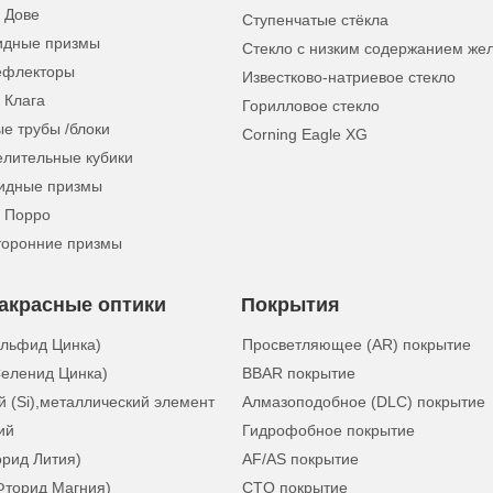
 Дове
Ступенчатые стёкла
идные призмы
Стекло с низким содержанием же
ефлекторы
Известково-натриевое стекло
 Клага
Горилловое стекло
е трубы /блоки
Corning Eagle XG
елительные кубики
идные призмы
 Порро
торонние призмы
акрасные оптики
Покрытия
ульфид Цинка)
Просветляющее (AR) покрытие
еленид Цинка)
BBAR покрытие
 (Si),металлический элемент
Алмазоподобное (DLC) покрытие
ий
Гидрофобное покрытие
орид Лития)
AF/AS покрытие
Фторид Магния)
CTO покрытие