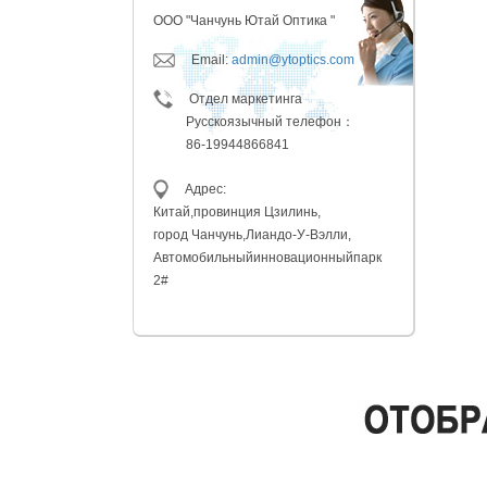
ООО "Чанчунь Ютай Оптика "
Email:
admin@ytoptics.com
Отдел маркетинга
Русскоязычный телефон：
86-19944866841
Адрес:
Китай,провинция
Цзилинь,
город Чанчунь,
Лиандо-У-Вэлли,
Автомобильный
инновационныйпарк
2#