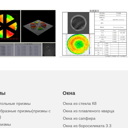
мы
Окна
гольные призмы
Окна из стекла К8
бразные призмы(призмы с
Окна из плавленого кварца
)
Окна из сапфира
ризмы
Окна из боросиликата 3.3