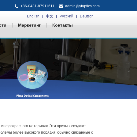
+86-0431-87911611
admin@ytoptics.com
English
中文
Русский
Deutsch
сти
Маркетинг
Контакты
и инфракрасного материала.Эти призмы создают
блемы более высокого порядка, обычно связанные с