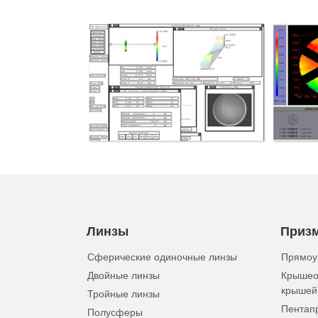
Линзы
Приз
Сферические одиночные линзы
Прямоу
Двойные линзы
Крышео
крышей
Тройные линзы
Пентап
Полусферы