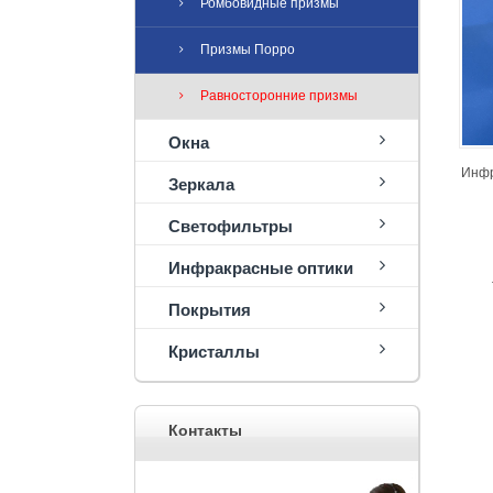
Ромбовидные призмы
Призмы Порро
Равносторонние призмы
Окна
Инфр
Зеркала
Светофильтры
Инфракрасные оптики
Покрытия
Кристаллы
Контакты