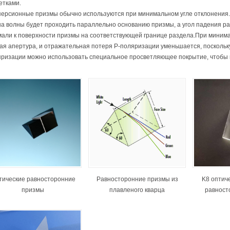
етками.
ерсионные призмы обычно используются при минимальном угле отклонения. 
а волны будет проходить параллельно основанию призмы, а угол падения р
али к поверхности призмы на соответствующей границе раздела.При минима
ая апертура, и отражательная потеря P-поляризации уменьшается, поскольку
яризации можно использовать специальное просветляющее покрытие, чтобы
тические равносторонние
Равносторонние призмы из
K8 оптич
призмы
плавленого кварца
равност