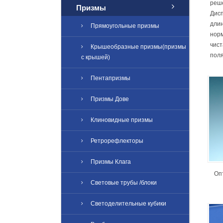
реш
Призмы
Дисп
длин
Прямоугольные призмы
норм
чист
Крышеобразные призмы(призмы
пол
с крышей)
Пентапризмы
Призмы Дове
Клиновидные призмы
Ретрорефлекторы
Призмы Клага
Оп
Световые трубы /блоки
Светоделительные кубики