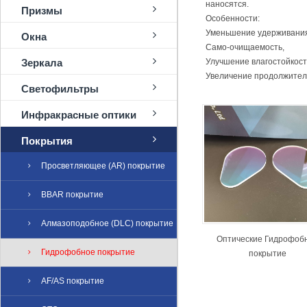
наносятся.
Призмы
Особенности:
Уменьшение удерживания
Окна
Само-очищаемость,
Зеркала
Улучшение влагостойкост
Увеличение продолжител
Светофильтры
Инфракрасные оптики
Покрытия
Просветляющее (AR) покрытие
BBAR покрытие
Алмазоподобное (DLC) покрытие
Оптические Гидрофоб
Гидрофобное покрытие
покрытие
AF/AS покрытие