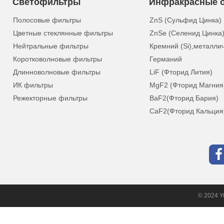
Светофильтры
Инфракрасные о
Полосовые фильтры
ZnS (Сульфид Цинка)
Цветные стеклянные фильтры
ZnSe (Селенид Цинка
Нейтральные фильтры
Кремний (Si),металли
Коротковолновые фильтры
Германий
Длинноволновые фильтры
LiF (Фторид Лития)
ИК фильтры
MgF2 (Фторид Магния
Режекторные фильтры
BaF2(Фторид Бария)
CaF2(Фторид Кальция
© 2024 Yu