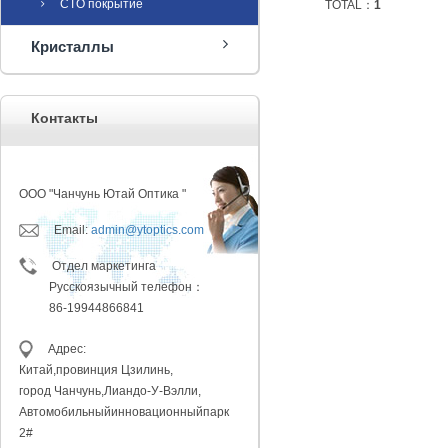
CTO покрытие
TOTAL：
1
Кристаллы
Контакты
ООО "Чанчунь Ютай Оптика "
Email:
admin@ytoptics.com
Отдел маркетинга
Русскоязычный телефон：
86-19944866841
Адрес:
Китай,провинция
Цзилинь,
город Чанчунь,
Лиандо-У-Вэлли,
Автомобильный
инновационныйпарк
2#