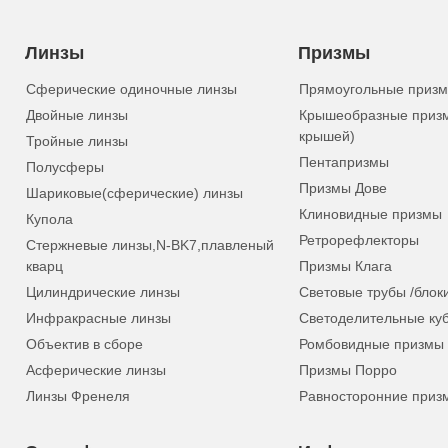
Линзы
Призмы
Сферические одиночные линзы
Прямоугольные приз
Двойные линзы
Крышеобразные приз
крышей)
Тройные линзы
Пентапризмы
Полусферы
Призмы Дове
Шариковые(сферические) линзы
Клиновидные призмы
Купола
Ретрорефлекторы
Стержневые линзы,N-BK7,плавленый
кварц
Призмы Клага
Цилиндрические линзы
Световые трубы /блок
Инфракрасные линзы
Светоделительные ку
Объектив в сборе
Ромбовидные призмы
Асферические линзы
Призмы Порро
Линзы Френеля
Равносторонние приз