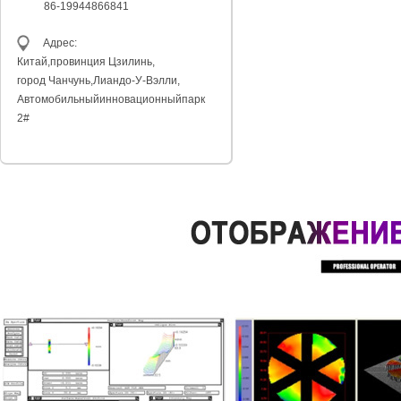
86-19944866841
Адрес:
Китай,провинция
Цзилинь,
город Чанчунь,
Лиандо-У-Вэлли,
Автомобильный
инновационныйпарк
2#