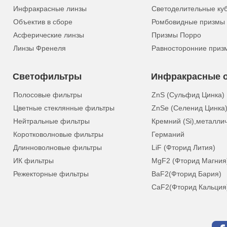
Инфракрасные линзы
Светоделительные ку
Объектив в сборе
Ромбовидные призмы
Асферические линзы
Призмы Порро
Линзы Френеля
Равносторонние приз
Светофильтры
Инфракрасные о
Полосовые фильтры
ZnS (Сульфид Цинка)
Цветные стеклянные фильтры
ZnSe (Селенид Цинка
Нейтральные фильтры
Кремний (Si),металли
Коротковолновые фильтры
Германий
Длинноволновые фильтры
LiF (Фторид Лития)
ИК фильтры
MgF2 (Фторид Магния
Режекторные фильтры
BaF2(Фторид Бария)
CaF2(Фторид Кальция