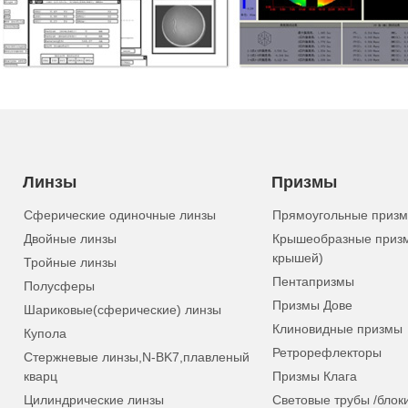
Линзы
Призмы
Сферические одиночные линзы
Прямоугольные приз
Двойные линзы
Крышеобразные приз
крышей)
Тройные линзы
Пентапризмы
Полусферы
Призмы Дове
Шариковые(сферические) линзы
Клиновидные призмы
Купола
Ретрорефлекторы
Стержневые линзы,N-BK7,плавленый
кварц
Призмы Клага
Цилиндрические линзы
Световые трубы /блок