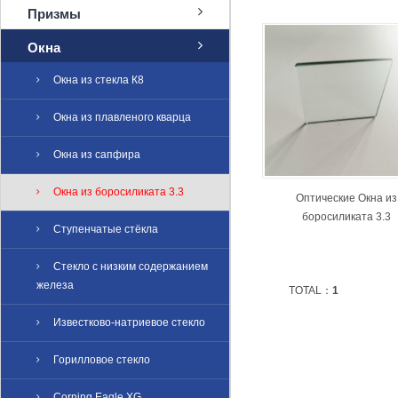
Призмы
Окна
Окна из стекла К8
Окна из плавленого кварца
Окна из сапфира
Окна из боросиликата 3.3
Оптические Окна из
боросиликата 3.3
Ступенчатые стёкла
Стекло с низким содержанием
железа
TOTAL：
1
Известково-натриевое стекло
Горилловое стекло
Corning Eagle XG