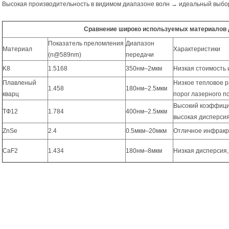
Высокая производительность в видимом диапазоне волн → идеальный выбор
Сравнение широко используемых материалов 
Показатель преломления
Диапазон
Материал
Характеристики
(n@589nm)
передачи
K8
1.5168
350нм–2мкм
Низкая стоимость 
Плавленый
Низкое тепловое 
1.458
180нм–2.5мкм
кварц
порог лазерного 
Высокий коэффици
ТФ12
1.784
400нм–2.5мкм
высокая дисперси
ZnSe
2.4
0.5мкм–20мкм
Отличное инфракр
CaF2
1.434
180нм–8мкм
Низкая дисперсия,