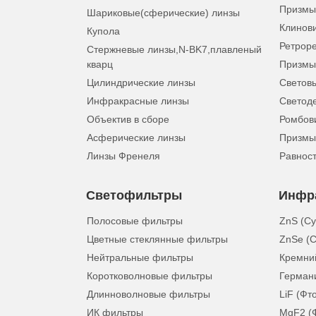
Призмы
Шариковые(сферические) линзы
Клинов
Купола
Ретрор
Стержневые линзы,N-BK7,плавленый
кварц
Призмы
Цилиндрические линзы
Световы
Инфракрасные линзы
Светод
Объектив в сборе
Ромбов
Асферические линзы
Призмы
Линзы Френеля
Равнос
Светофильтры
Инфр
Полосовые фильтры
ZnS (С
Цветные стеклянные фильтры
ZnSe (С
Нейтральные фильтры
Кремний
Коротковолновые фильтры
Герман
Длинноволновые фильтры
LiF (Фт
ИК фильтры
MgF2 (