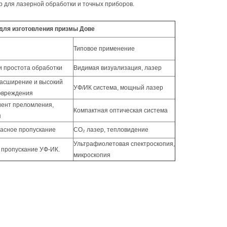
 для лазерной обработки и точных приборов.
для изготовления призмы Дове
Типовое применение
и простота обработки
Видимая визуализация, лазер
расширение и высокий
УФ/ИК система, мощный лазер
повреждения
ент преломления,
Компактная оптическая система
я
асное пропускание
CO
₂
лазер, тепловидение
Ультрафиолетовая спектроскопия,
 пропускание УФ-ИК.
микроскопия