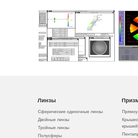
Линзы
Приз
Сферические одиночные линзы
Прямоу
Двойные линзы
Крышео
крышей
Тройные линзы
Пентап
Полусферы