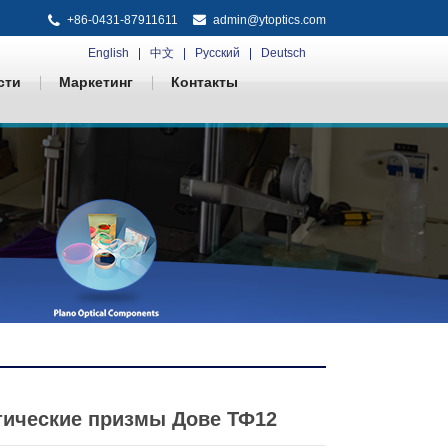
+86-0431-87911611
admin@ytoptics.com
English
中文
Русский
Deutsch
сти
Маркетинг
Контакты
ические призмы Дове ТФ12