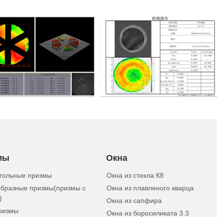
мы
Окна
гольные призмы
Окна из стекла К8
бразные призмы(призмы с
Окна из плавленого кварца
)
Окна из сапфира
ризмы
Окна из боросиликата 3.3