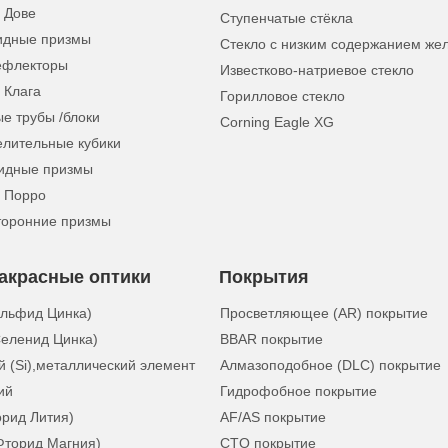
 Дове
Ступенчатые стёкла
идные призмы
Стекло с низким содержанием же
ефлекторы
Известково-натриевое стекло
 Клага
Горилловое стекло
е трубы /блоки
Corning Eagle XG
елительные кубики
идные призмы
 Порро
торонние призмы
акрасные оптики
Покрытия
ульфид Цинка)
Просветляющее (AR) покрытие
еленид Цинка)
BBAR покрытие
 (Si),металлический элемент
Алмазоподобное (DLC) покрытие
ий
Гидрофобное покрытие
орид Лития)
AF/AS покрытие
Фторид Магния)
CTO покрытие