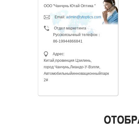
ООО "Чанчунь Ютай Оптика "
Email:
admin@ytoptics.com
Отдел маркетинга
Русскоязычный телефон：
86-19944866841
Адрес:
Китай,провинция
Цзилинь,
город Чанчунь,
Лиандо-У-Вэлли,
Автомобильный
инновационныйпарк
2#