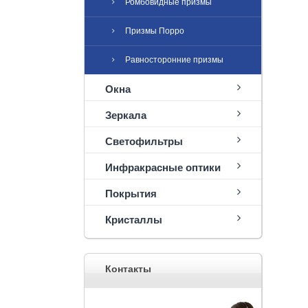
Ромбовидные призмы
Призмы Порро
Равносторонние призмы
Окна
Зеркала
Светофильтры
Инфракрасные оптики
Покрытия
Кристаллы
Контакты