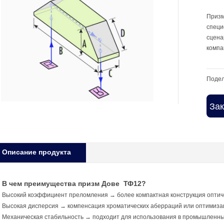
Призм
специ
сцена
компа
Подел
Зак
Oписание продукта
В чем преимущества призм Дове ТФ12?
Высокий коэффициент преломления → более компактная конструкция оптиче
Высокая дисперсия → компенсация хроматических аберраций или оптимизац
Механическая стабильность → подходит для использования в промышленны