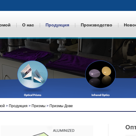
омой
О нас
Продукция
Производство
Ново
мой
>
Продукция
>
Призмы
>
Призмы Дове
Опт