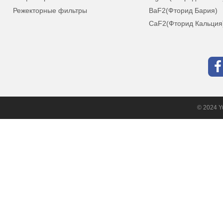
Режекторные фильтры
BaF2(Фторид Бария)
CaF2(Фторид Кальция
© 2024 Yu