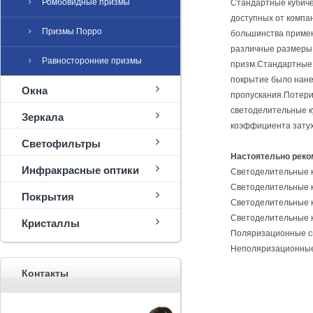
Ромбовидные призмы
Стандартные кубиче
доступных от компан
Призмы Порро
большинства примен
различные размеры 
Равносторонние призмы
призм.Стандартные 
покрытие было нане
Окна
пропускания.Потер
светоделительные к
Зеркала
коэффициента затух
Светофильтры
Настоятельно реко
Инфракрасные оптики
Светоделительные к
Светоделительные к
Покрытия
Светоделительные 
Светоделительные ку
Кристаллы
Поляризационные с
Неполяризационные
Контакты