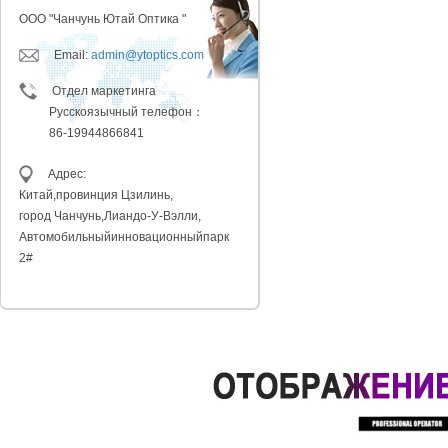
ООО "Чанчунь Ютай Оптика "
Email:
admin@ytoptics.com
Отдел маркетинга
Русскоязычный телефон：
86-19944866841
Адрес:
Китай,провинция
Цзилинь,
город Чанчунь,
Лиандо-У-Вэлли,
Автомобильный
инновационныйпарк
2#