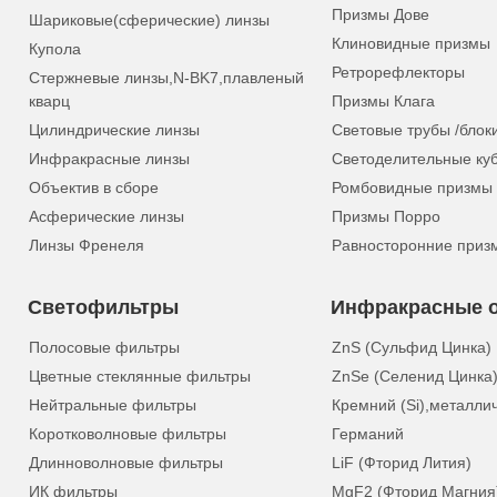
Призмы Дове
Шариковые(сферические) линзы
Клиновидные призмы
Купола
Ретрорефлекторы
Стержневые линзы,N-BK7,плавленый
кварц
Призмы Клага
Цилиндрические линзы
Световые трубы /блок
Инфракрасные линзы
Светоделительные ку
Объектив в сборе
Ромбовидные призмы
Асферические линзы
Призмы Порро
Линзы Френеля
Равносторонние приз
Светофильтры
Инфракрасные о
Полосовые фильтры
ZnS (Сульфид Цинка)
Цветные стеклянные фильтры
ZnSe (Селенид Цинка
Нейтральные фильтры
Кремний (Si),металли
Коротковолновые фильтры
Германий
Длинноволновые фильтры
LiF (Фторид Лития)
ИК фильтры
MgF2 (Фторид Магния